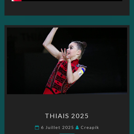
THIAIS
THIAIS 2025
2025
6 Juillet 2025
Creapik