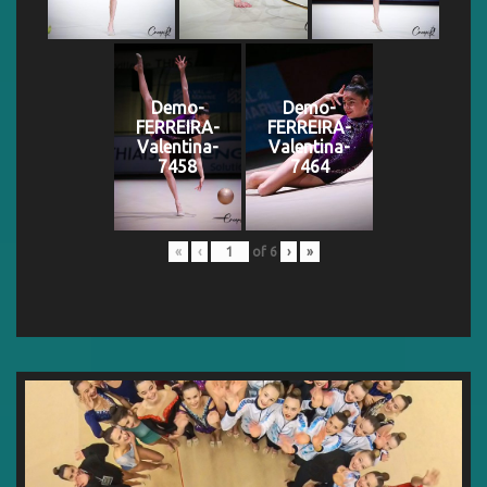
Demo-
Demo-
FERREIRA-
FERREIRA-
Valentina-
Valentina-
7458
7464
«
‹
of
6
›
»