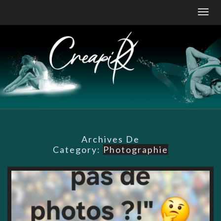
Skip
Togg
to
navig
content
Archives De
Category:
Photographie