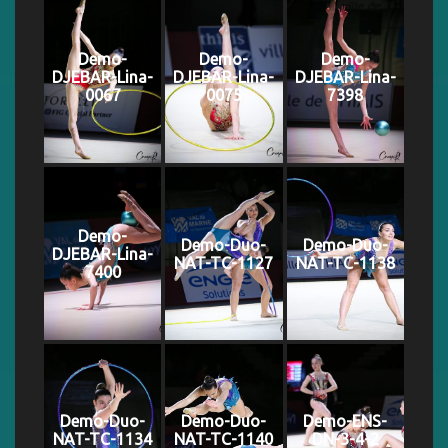
Demo-
Demo-
Demo-
DJEBAR-Lina-
DJEBAR-Lina-
DJEBAR-Lina-
0067
0075
7398
Demo-
Demo-Duo-
Demo-Duo-
DJEBAR-Lina-
NAT-TC-1127
NAT-TC-1138
7400
Demo-Duo-
Demo-Duo-
Demo-ENS-
NAT-TC-1134
NAT-TC-1140
DN-3-4-2