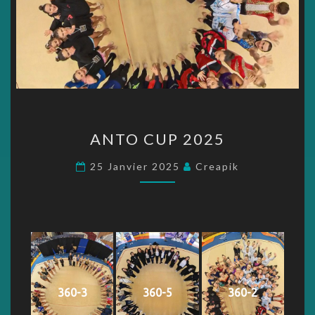
ANTO
ANTO CUP 2025
CUP
2025
25 Janvier 2025
Creapik
360-3
360-5
360-2