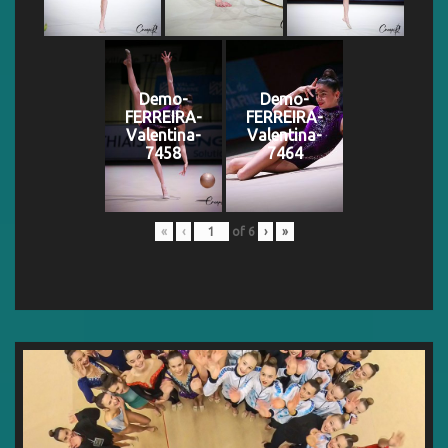
Demo-
Demo-
FERREIRA-
FERREIRA-
Valentina-
Valentina-
7458
7464
«
‹
of
6
›
»