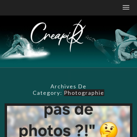
Skip
Togg
to
navig
content
Archives De
Category:
Photographie