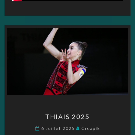
THIAIS
THIAIS 2025
2025
6 Juillet 2025
Creapik