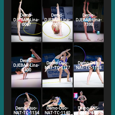
Demo-
Demo-
Demo-
DJEBAR-Lina-
DJEBAR-Lina-
DJEBAR-Lina-
0067
0075
7398
Demo-
Demo-Duo-
Demo-Duo-
DJEBAR-Lina-
NAT-TC-1127
NAT-TC-1138
7400
Demo-Duo-
Demo-Duo-
Demo-ENS-
NAT-TC-1134
NAT-TC-1140
DN-3-4-2