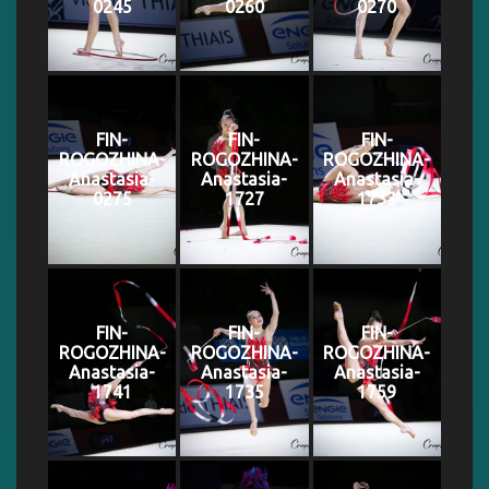
0245
0260
0270
FIN-
FIN-
FIN-
ROGOZHINA-
ROGOZHINA-
ROGOZHINA-
Anastasia-
Anastasia-
Anastasia-
0275
1727
1733
FIN-
FIN-
FIN-
ROGOZHINA-
ROGOZHINA-
ROGOZHINA-
Anastasia-
Anastasia-
Anastasia-
1741
1735
1759