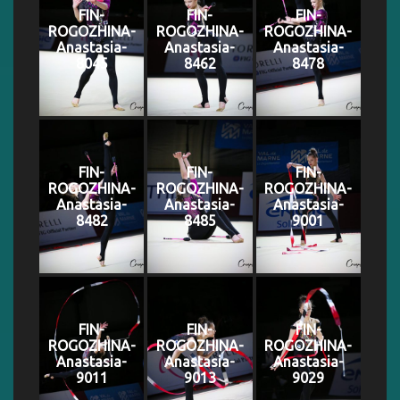
FIN-
FIN-
FIN-
ROGOZHINA-
ROGOZHINA-
ROGOZHINA-
Anastasia-
Anastasia-
Anastasia-
8045
8462
8478
FIN-
FIN-
FIN-
ROGOZHINA-
ROGOZHINA-
ROGOZHINA-
Anastasia-
Anastasia-
Anastasia-
8482
8485
9001
FIN-
FIN-
FIN-
ROGOZHINA-
ROGOZHINA-
ROGOZHINA-
Anastasia-
Anastasia-
Anastasia-
9011
9013
9029