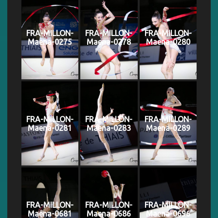
FRA-MILLON-
FRA-MILLON-
FRA-MILLON-
Maena-0275
Maena-0278
Maena-0280
FRA-MILLON-
FRA-MILLON-
FRA-MILLON-
Maena-0281
Maena-0283
Maena-0289
FRA-MILLON-
FRA-MILLON-
FRA-MILLON-
Maena-0681
Maena-0686
Maena-0696