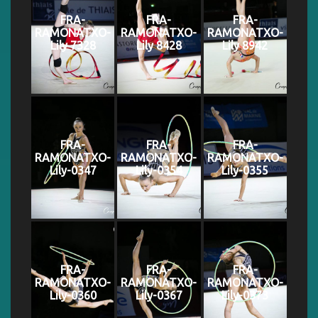
FRA-
FRA-
FRA-
RAMONATXO-
RAMONATXO-
RAMONATXO-
Lily 7328
Lily 8428
Lily 8942
FRA-
FRA-
FRA-
RAMONATXO-
RAMONATXO-
RAMONATXO-
Lily-0347
Lily-0354
Lily-0355
FRA-
FRA-
FRA-
RAMONATXO-
RAMONATXO-
RAMONATXO-
Lily-0360
Lily-0367
Lily-0373