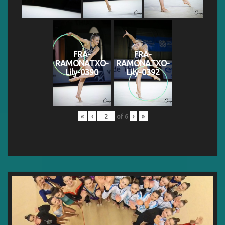
FRA-
FRA-
RAMONATXO-
RAMONATXO-
Lily-0390
Lily-0392
«
‹
of
6
›
»