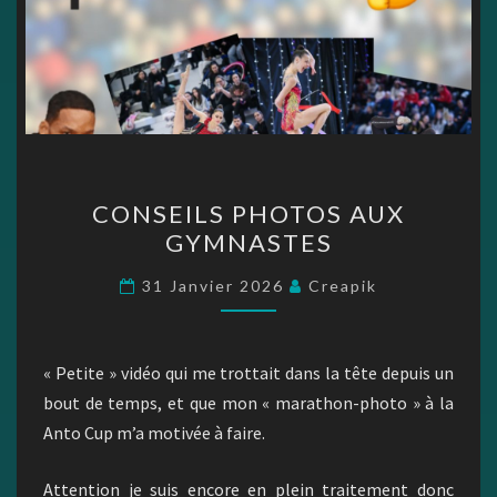
CONSEILS
CONSEILS PHOTOS AUX
PHOTOS
GYMNASTES
AUX
GYMNASTES
31 Janvier 2026
Creapik
« Petite » vidéo qui me trottait dans la tête depuis un
bout de temps, et que mon « marathon-photo » à la
Anto Cup m’a motivée à faire.
Attention je suis encore en plein traitement donc