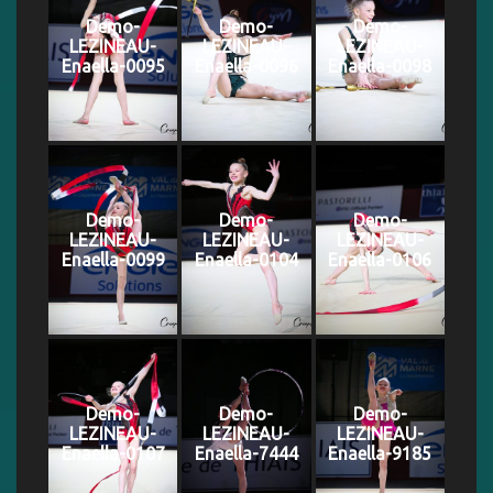
Demo-
Demo-
Demo-
LEZINEAU-
LEZINEAU-
LEZINEAU-
Enaella-0095
Enaella-0096
Enaella-0098
Demo-
Demo-
Demo-
LEZINEAU-
LEZINEAU-
LEZINEAU-
Enaella-0099
Enaella-0104
Enaella-0106
Demo-
Demo-
Demo-
LEZINEAU-
LEZINEAU-
LEZINEAU-
Enaella-0107
Enaella-7444
Enaella-9185