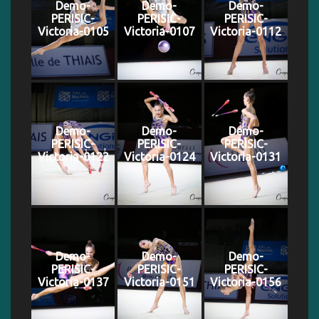
Demo-
Demo-
Demo-
PERISIC-
PERISIC-
PERISIC-
Victoria-0105
Victoria-0107
Victoria-0112
Demo-
Demo-
Demo-
PERISIC-
PERISIC-
PERISIC-
Victoria-0122
Victoria-0124
Victoria-0131
Demo-
Demo-
Demo-
PERISIC-
PERISIC-
PERISIC-
Victoria-0137
Victoria-0151
Victoria-0156