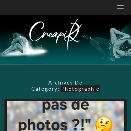
Skip
Togg
to
navig
content
Archives De
Category:
Photographie