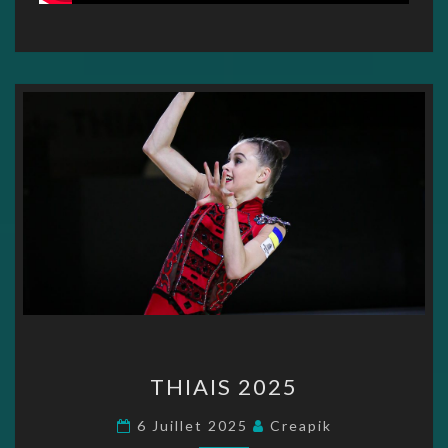
THIAIS
THIAIS 2025
2025
6 Juillet 2025
Creapik