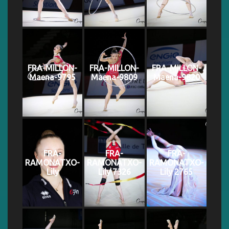
FRA-MILLON-
FRA-MILLON-
FRA-MILLON-
Maena-9795
Maena-9809
Maena-9820
FRA-
FRA-
FRA-
RAMONATXO-
RAMONATXO-
RAMONATXO-
Lily
Lily 7326
Lily 2765