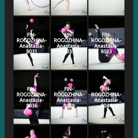
FIN-
FIN-
FIN-
ROGOZHINA-
ROGOZHINA-
ROGOZHINA-
Anastasia-
Anastasia-
Anastasia-
8031
8035
8023
FIN-
FIN-
FIN-
ROGOZHINA-
ROGOZHINA-
ROGOZHINA-
Anastasia-
Anastasia-
Anastasia-
8036
8038
8044