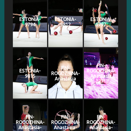
ESTONIA-
ESTONIA-
ESTONIA-
9794
9812
9797
FIN-
FIN-
ESTONIA-
ROGOZHINA-
ROGOZHINA-
9815
Anastasia
Anastasia
2371
FIN-
FIN-
FIN-
ROGOZHINA-
ROGOZHINA-
ROGOZHINA-
Anastasia-
Anastasia-
Anastasia-