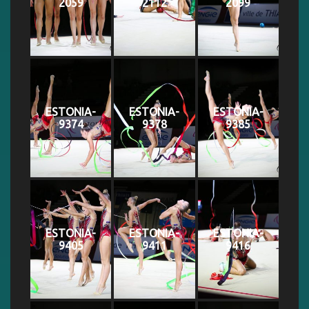
2059
2112
2099
ESTONIA-
ESTONIA-
ESTONIA-
9374
9378
9385
ESTONIA-
ESTONIA-
ESTONIA-
9405
9411
9416