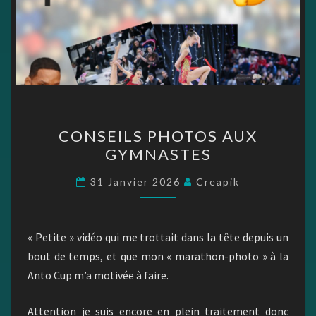
CONSEILS
CONSEILS PHOTOS AUX
PHOTOS
GYMNASTES
AUX
GYMNASTES
31 Janvier 2026
Creapik
« Petite » vidéo qui me trottait dans la tête depuis un
bout de temps, et que mon « marathon-photo » à la
Anto Cup m’a motivée à faire.
Attention je suis encore en plein traitement donc