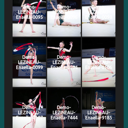
Demo-
Demo-
Demo-
LEZINEAU-
LEZINEAU-
LEZINEAU-
Enaella-0095
Enaella-0096
Enaella-0098
Demo-
Demo-
Demo-
LEZINEAU-
LEZINEAU-
LEZINEAU-
Enaella-0099
Enaella-0104
Enaella-0106
Demo-
Demo-
Demo-
LEZINEAU-
LEZINEAU-
LEZINEAU-
Enaella-0107
Enaella-7444
Enaella-9185