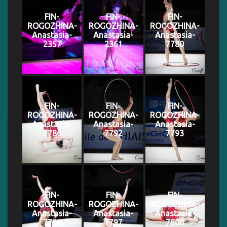
FIN-
FIN-
FIN-
ROGOZHINA-
ROGOZHINA-
ROGOZHINA-
Anastasia-
Anastasia-
Anastasia-
2357
2361
7780
FIN-
FIN-
FIN-
ROGOZHINA-
ROGOZHINA-
ROGOZHINA-
Anastasia-
Anastasia-
Anastasia-
7786
7792
7793
FIN-
FIN-
FIN-
ROGOZHINA-
ROGOZHINA-
ROGOZHINA-
Anastasia-
Anastasia-
Anastasia-
7796
7797
7800