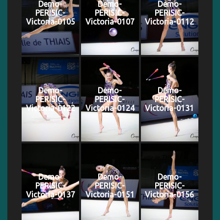
Demo-
Demo-
Demo-
PERISIC-
PERISIC-
PERISIC-
Victoria-0105
Victoria-0107
Victoria-0112
Demo-
Demo-
Demo-
PERISIC-
PERISIC-
PERISIC-
Victoria-0122
Victoria-0124
Victoria-0131
Demo-
Demo-
Demo-
PERISIC-
PERISIC-
PERISIC-
Victoria-0137
Victoria-0151
Victoria-0156