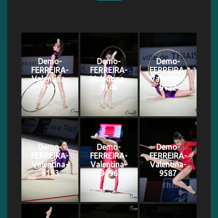
Demo-
Demo-
Demo-
FERREIRA-
FERREIRA-
FERREIRA-
Valentina-
Valentina-
Valentina-
9116
9146
9122
Demo-
Demo-
Demo-
FERREIRA-
FERREIRA-
FERREIRA-
Valentina-
Valentina-
Valentina-
9153
9596
9587