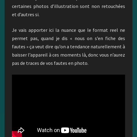
certaines photos d’illustration sont non retouchées
et d’autres si.
Je vais apporter ici la nuance que le format reel ne
permet pas, quand je dis « nous on s’en fiche des
fautes » ça veut dire qu’on a tendance naturellement à
baisser l’appareil à ces moments là, donc vous n’aurez
pas de traces de vos fautes en photo.