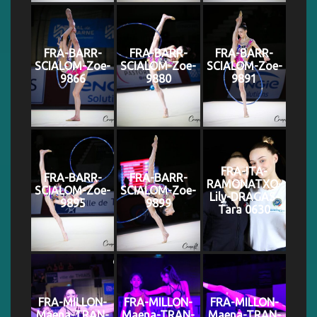
FRA-BARR-
FRA-BARR-
FRA-BARR-
SCIALOM-Zoe-
SCIALOM-Zoe-
SCIALOM-Zoe-
9866
9880
9891
FRA-ITA-
FRA-BARR-
FRA-BARR-
RAMONATXO-
SCIALOM-Zoe-
SCIALOM-Zoe-
Lily-DRAGAS-
9895
9899
Tara 0630
FRA-MILLON-
FRA-MILLON-
FRA-MILLON-
Maena-TRAN-
Maena-TRAN-
Maena-TRAN-