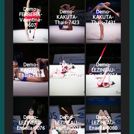
Demo-
Demo-
Demo-
FERREIRA-
KAKUTA-
KAKUTA-
Valentina-
Thais-7423
Thais-7431
9607
Demo-
Demo-
Demo-
KAKUTA-
LEZINEAU-
LEZINEAU-
Thais-7438
Enaella-0071
Enaella-0074
Demo-
Demo-
Demo-
LEZINEAU-
LEZINEAU-
LEZINEAU-
Enaella-0076
Enaella-0078
Enaella-0080