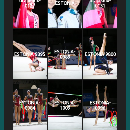
drapeaux-
drapeaux-
ESTONIA
0127
0131
ESTONIA-
ESTONIA 9395
ESTONIA 9800
0989
ESTONIA-
ESTONIA-
ESTONIA-
0984
1009
0996