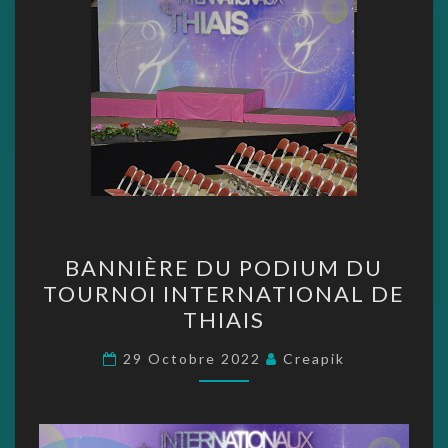
BANNIÈRE
BANNIÈRE DU PODIUM DU
DU
TOURNOI INTERNATIONAL DE
PODIUM
THIAIS
DU
TOURNOI
29 Octobre 2022
Creapik
INTERNATIONAL
DE
THIAIS