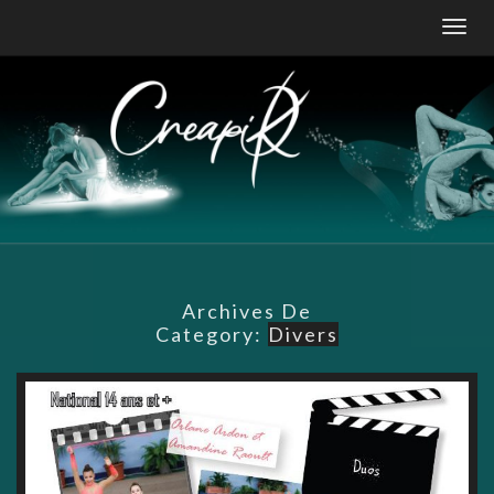
Skip
Togg
to
navig
content
Archives De
Category:
Divers