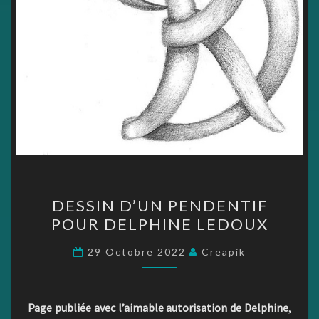
DESSIN
DESSIN D’UN PENDENTIF
D’UN
POUR DELPHINE LEDOUX
PENDENTIF
POUR
29 Octobre 2022
Creapik
DELPHINE
LEDOUX
Page publiée avec l’aimable autorisation de Delphine
,