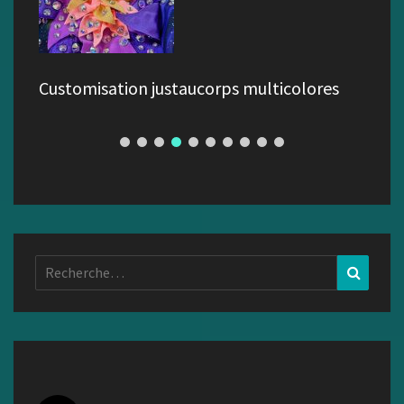
Customisation justaucorps multicolores
Rechercher :
Recher