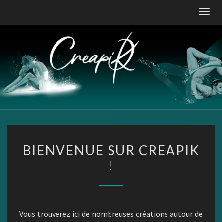
Skip
Togg
to
navig
content
BIENVENUE
BIENVENUE SUR CREAPIK
SUR
!
CREAPIK
!
Vous trouverez ici de nombreuses créations autour de