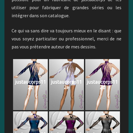
utiliser pour fabriquer de grandes séries ou les
intégrer dans son catalogue.
Ce qui va sans dire va toujours mieux en le disant : que
vous soyez particulier ou professionnel, merci de ne
pas vous prétendre auteur de mes dessins.
justaucorps11
justaucorps11
justaucorps11
2c
2e
2d