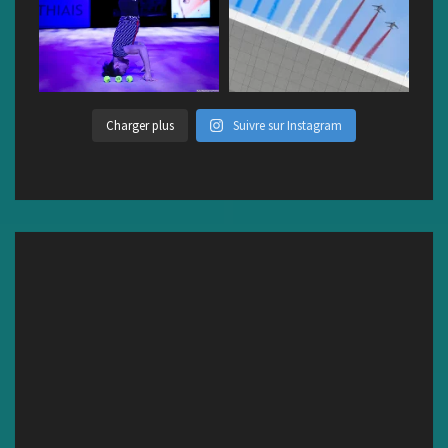
Charger plus
Suivre sur Instagram