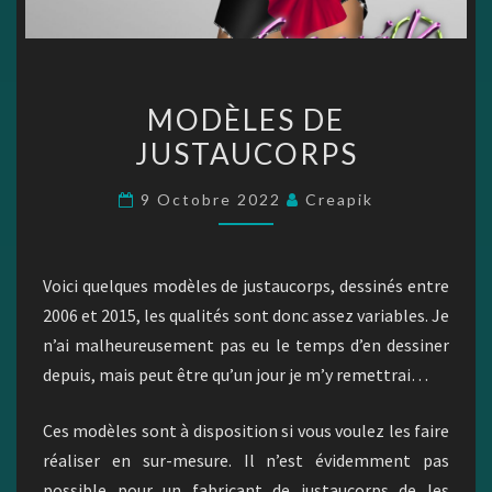
MODÈLES
MODÈLES DE
DE
JUSTAUCORPS
JUSTAUCORPS
9 Octobre 2022
Creapik
Voici quelques modèles de justaucorps, dessinés entre
2006 et 2015, les qualités sont donc assez variables. Je
n’ai malheureusement pas eu le temps d’en dessiner
depuis, mais peut être qu’un jour je m’y remettrai…
Ces modèles sont à disposition si vous voulez les faire
réaliser en sur-mesure. Il n’est évidemment pas
possible pour un fabricant de justaucorps de les