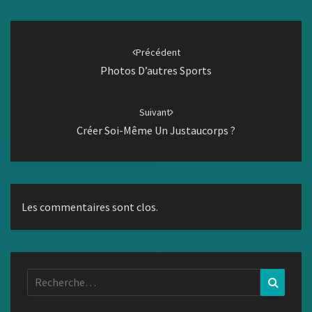
Navigation
d'article
Précédent
Photos D’autres Sports
Suivant
Créer Soi-Même Un Justaucorps ?
Les commentaires sont clos.
Rechercher :
Recher