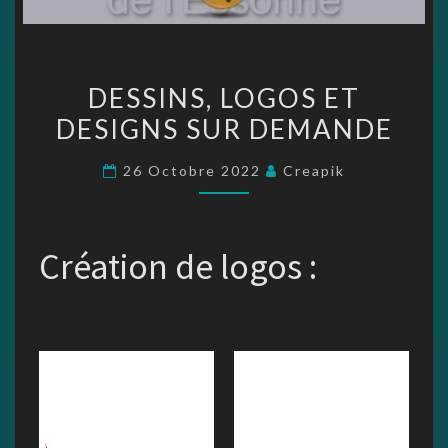
DESSINS,
DESSINS, LOGOS ET
LOGOS
DESIGNS SUR DEMANDE
ET
DESIGNS
26 Octobre 2022
Creapik
SUR
DEMANDE
Création de logos :