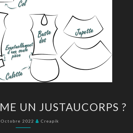
CRÉER
ME UN JUSTAUCORPS ?
SOI-
MÊME
 Octobre 2022
Creapik
UN