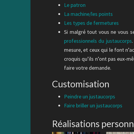
Le patron
La machine/les points
Les types de fermetures
Si malgré tout vous ne vous se
professionnels du justaucorps
mesure, et ceux qui le font n’
croquis qu’ils n’ont pas eux-mê
faire votre demande.
Customisation
Peindre un justaucorps
Faire briller un justaucorps
Réalisations personn