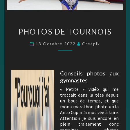
PHOTOS
PHOTOS DE TOURNOIS
DE
TOURNOIS
13 Octobre 2022
Creapik
Conseils photos aux
gymnastes
« Petite » vidéo qui me
trottait dans la tête depuis
un bout de temps, et que
mon « marathon-photo » à la
Anto Cup m’a motivée à faire.
Attention je suis encore en
plein traitement donc
certaines photos