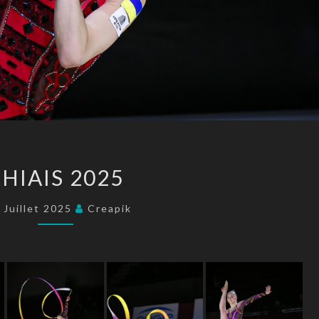
THIAIS
HIAIS 2025
2025
 Juillet 2025
Creapik