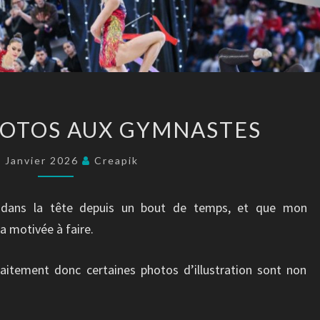
CONSEILS
HOTOS AUX GYMNASTES
PHOTOS
AUX
 Janvier 2026
Creapik
GYMNASTES
t dans la tête depuis un bout de temps, et que mon
a motivée à faire.
raitement donc certaines photos d’illustration sont non