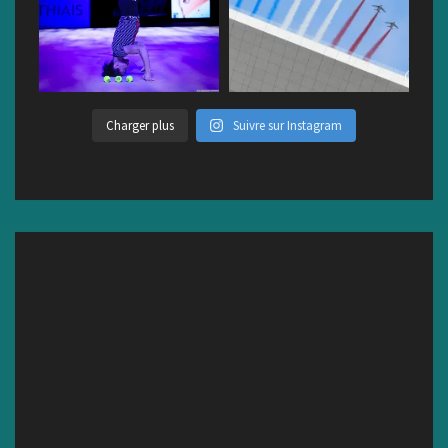
Charger plus
Suivre sur Instagram