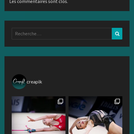
Les commentaires sont clos.
Rechercher :
Recher
creapik