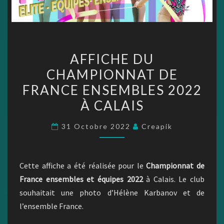
AFFICHE
AFFICHE DU
DU
CHAMPIONNAT DE
CHAMPIONNAT
FRANCE ENSEMBLES 2022
DE
FRANCE
À CALAIS
ENSEMBLES
31 Octobre 2022
Creapik
2022
À
CALAIS
Cette affiche a été réalisée pour le
Championnat de
France ensembles et équipes 2022
à Calais. Le club
souhaitait une photo d’Hélène Karbanov et de
l’ensemble France.