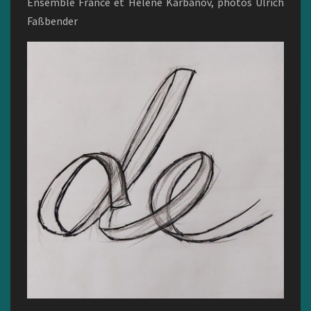
Ensemble France et Hélène Karbanov, photos Ulrich
Faßbender