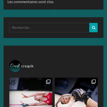
Les commentaires sont clos.
Rechercher :
Recher
creapik