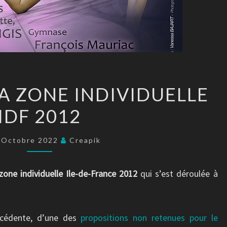
AFFICHE
LA ZONE INDIVIDUELLE
DE
IDF 2012
LA
ZONE
INDIVIDUELLE
 Octobre 2022
Creapik
IDF
2012
zone individuelle Ile-de-France 2012
qui s’est déroulée à
écédente, d’une des
propositions non retenues pour le