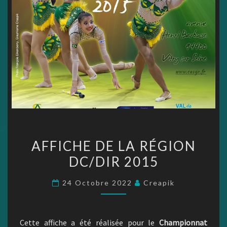
AFFICHE
AFFICHE DE LA RÉGION
DE
DC/DIR 2015
LA
RÉGION
24 Octobre 2022
Creapik
DC/DIR
2015
Cette affiche a été réalisée pour le
Championnat