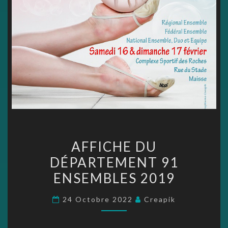
AFFICHE
AFFICHE DU
DU
DÉPARTEMENT 91
DÉPARTEMENT
ENSEMBLES 2019
91
ENSEMBLES
24 Octobre 2022
Creapik
2019