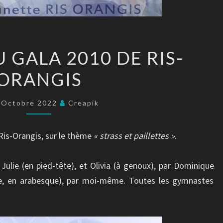
AFFICHE
 GALA 2010 DE RIS-
DU
ORANGIS
GALA
2010
DE
 Octobre 2022
Creapik
RIS-
ORANGIS
Ris-Orangis, sur le thème
« strass et paillettes »
.
 Julie (en pied-tête), et Olivia (à genoux), par Dominique
ce, en arabesque), par moi-même. Toutes les gymnastes