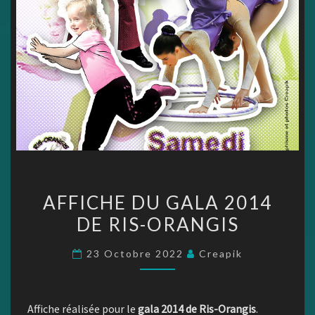
AFFICHE
AFFICHE DU GALA 2014
DU
DE RIS-ORANGIS
GALA
2014
23 Octobre 2022
Creapik
DE
RIS-
ORANGIS
Affiche réalisée pour le
gala 2014 de Ris-Orangis
.