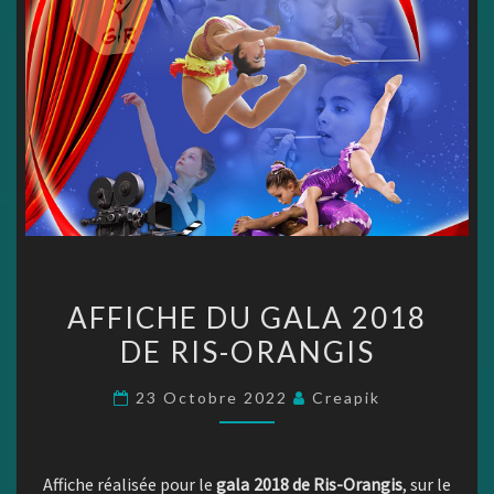
AFFICHE
AFFICHE DU GALA 2018
DU
DE RIS-ORANGIS
GALA
2018
23 Octobre 2022
Creapik
DE
RIS-
ORANGIS
Affiche réalisée pour le
gala 2018 de Ris-Orangis
, sur le