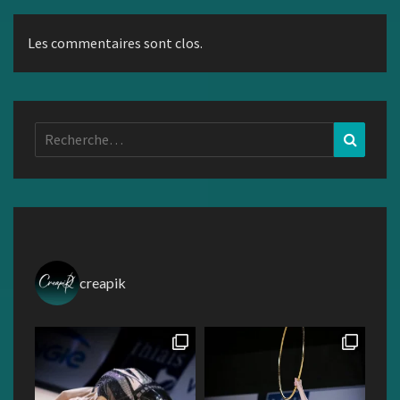
Les commentaires sont clos.
Rechercher :
Recher
creapik