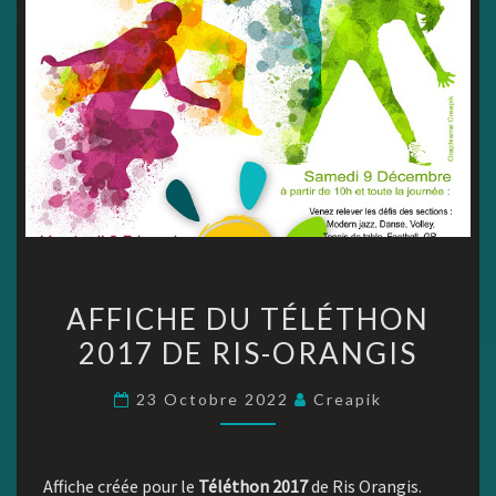
AFFICHE
AFFICHE DU TÉLÉTHON
DU
2017 DE RIS-ORANGIS
TÉLÉTHON
2017
23 Octobre 2022
Creapik
DE
RIS-
ORANGIS
Affiche créée pour le
Téléthon 2017
de Ris Orangis.