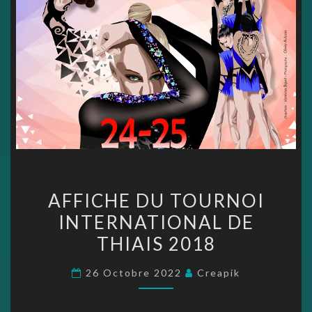
AFFICHE
AFFICHE DU TOURNOI
DU
INTERNATIONAL DE
TOURNOI
THIAIS 2018
INTERNATIONAL
DE
26 Octobre 2022
Creapik
THIAIS
2018