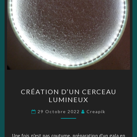
CRÉATION
CRÉATION D’UN CERCEAU
D’UN
LUMINEUX
CERCEAU
LUMINEUX
29 Octobre 2022
Creapik
Une fois n’est pas coutume, préparation d’un gala en