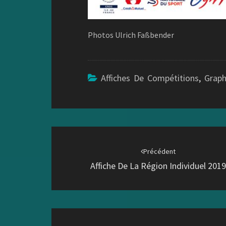
Photos Ulrich Faßbender
Affiches De Compétitions
,
Grap
Navigation
d'article
Précédent
Affiche De La Région Individuel 201