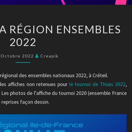
AFFICHE
LA RÉGION ENSEMBLES
DE
2022
LA
RÉGION
ENSEMBLES
 Octobre 2022
Creapik
2022
 régional des ensembles nationaux 2022, à Créteil.
des affiches non retenues pour
le tournoi de Thiais 2022
,
 Les photos de l’affiche du tournoi 2020 (ensemble France
 reprises façon dessin.