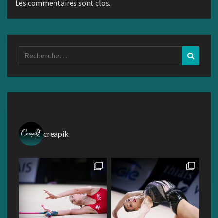
Les commentaires sont clos.
Rechercher :
Recher
creapik