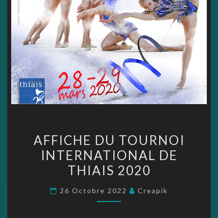
AFFICHE
AFFICHE DU TOURNOI
DU
INTERNATIONAL DE
TOURNOI
THIAIS 2020
INTERNATIONAL
DE
26 Octobre 2022
Creapik
THIAIS
2020