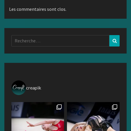
Les commentaires sont clos.
Rechercher :
Recher
creapik