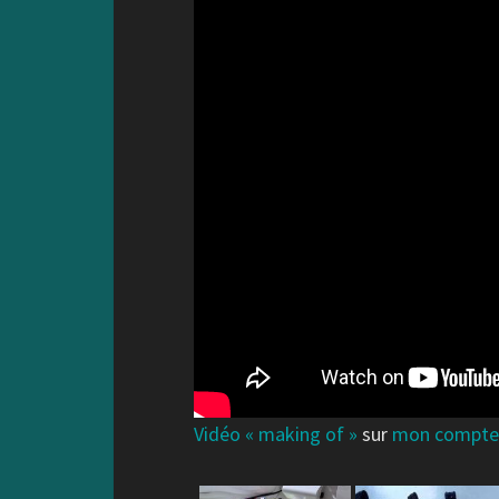
Vidéo « making of »
sur
mon compte