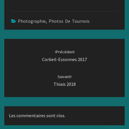
Photographie
,
Photos De Tournois
Navigation
d'article
Précédent
Corbeil-Essonnes 2017
Suivant
Thiais 2018
Les commentaires sont clos.