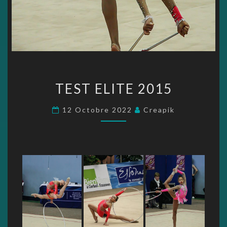
TEST
TEST ELITE 2015
ELITE
2015
12 Octobre 2022
Creapik