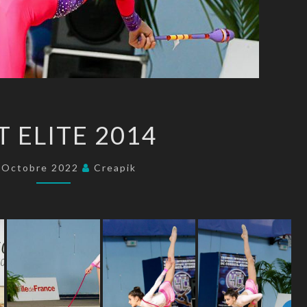
TEST
T ELITE 2014
ELITE
2014
 Octobre 2022
Creapik