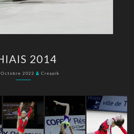
THIAIS
HIAIS 2014
2014
 Octobre 2022
Creapik