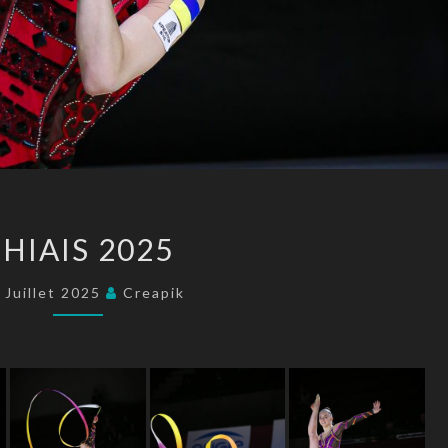
THIAIS
HIAIS 2025
2025
 Juillet 2025
Creapik