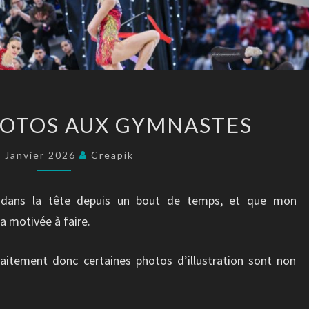
CONSEILS
HOTOS AUX GYMNASTES
PHOTOS
AUX
 Janvier 2026
Creapik
GYMNASTES
t dans la tête depuis un bout de temps, et que mon
a motivée à faire.
raitement donc certaines photos d’illustration sont non