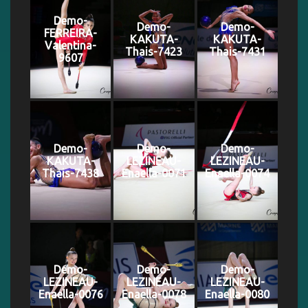
Demo-
Demo-
Demo-
FERREIRA-
KAKUTA-
KAKUTA-
Valentina-
Thais-7423
Thais-7431
9607
Demo-
Demo-
Demo-
KAKUTA-
LEZINEAU-
LEZINEAU-
Thais-7438
Enaella-0071
Enaella-0074
Demo-
Demo-
Demo-
LEZINEAU-
LEZINEAU-
LEZINEAU-
Enaella-0076
Enaella-0078
Enaella-0080