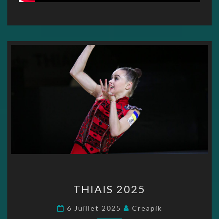
THIAIS
THIAIS 2025
2025
6 Juillet 2025
Creapik