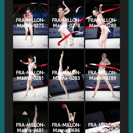
FRA-MILLON-
FRA-MILLON-
FRA-MILLON-
Maena-0275
Maena-0278
Maena-0280
FRA-MILLON-
FRA-MILLON-
FRA-MILLON-
Maena-0281
Maena-0283
Maena-0289
FRA-MILLON-
FRA-MILLON-
FRA-MILLON-
Maena-0681
Maena-0686
Maena-0696