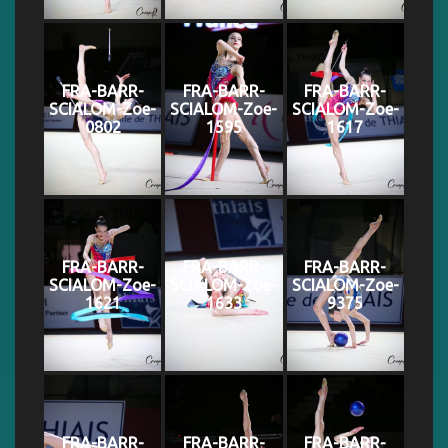
FRA-BARR-
FRA-BARR-
FRA-BARR-
SCIALOM-Zoe-
SCIALOM-Zoe-
SCIALOM-Zoe-
0802
1595
1617
FRA-BARR-
FRA-BARR-
FRA-BARR-
SCIALOM-Zoe-
SCIALOM-Zoe-
SCIALOM-Zoe-
1621
1633
9375
FRA-BARR-
FRA-BARR-
FRA-BARR-