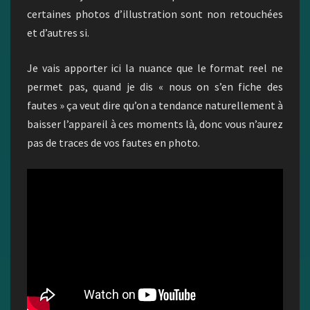
certaines photos d’illustration sont non retouchées
et d’autres si.
Je vais apporter ici la nuance que le format reel ne
permet pas, quand je dis « nous on s’en fiche des
fautes » ça veut dire qu’on a tendance naturellement à
baisser l’appareil à ces moments là, donc vous n’aurez
pas de traces de vos fautes en photo.