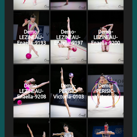
Demo-
Demo-
Demo-
LEZINEAU-
LEZINEAU-
LEZINEAU-
Enaella-9193
Enaella-9197
Enaella-9200
Demo-
Demo-
Demo-
LEZINEAU-
PERISIC-
PERISIC-
Enaella-9208
Victoria-0103
Victoria-2