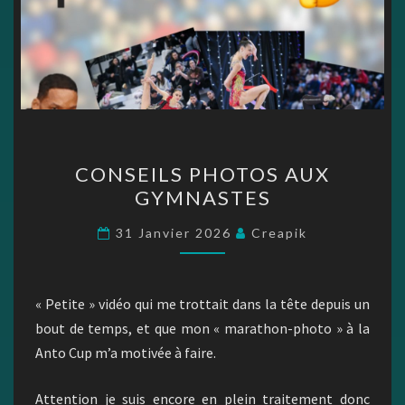
CONSEILS
CONSEILS PHOTOS AUX
PHOTOS
GYMNASTES
AUX
GYMNASTES
31 Janvier 2026
Creapik
« Petite » vidéo qui me trottait dans la tête depuis un
bout de temps, et que mon « marathon-photo » à la
Anto Cup m’a motivée à faire.
Attention je suis encore en plein traitement donc