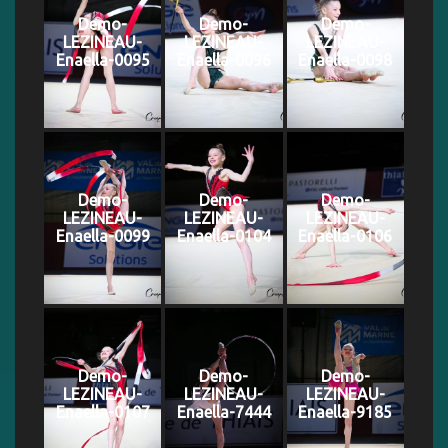
Demo-
Demo-
Demo-
LEZINEAU-
LEZINEAU-
LEZINEAU-
Enaella-0095
Enaella-0096
Enaella-0098
Demo-
Demo-
Demo-
LEZINEAU-
LEZINEAU-
LEZINEAU-
Enaella-0099
Enaella-0104
Enaella-0106
Demo-
Demo-
Demo-
LEZINEAU-
LEZINEAU-
LEZINEAU-
Enaella-0107
Enaella-7444
Enaella-9185