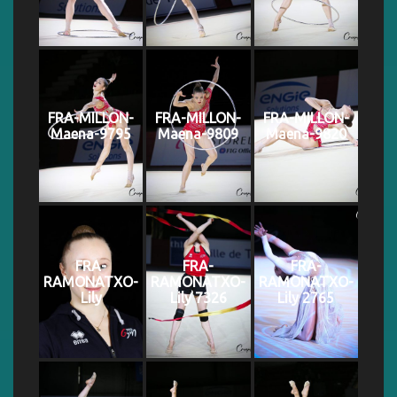
FRA-MILLON-
FRA-MILLON-
FRA-MILLON-
Maena-9795
Maena-9809
Maena-9820
FRA-
FRA-
FRA-
RAMONATXO-
RAMONATXO-
RAMONATXO-
Lily
Lily 7326
Lily 2765