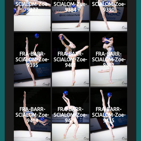
SCIALOM-Zoe-
SCIALOM-Zoe-
SCIALOM-Zoe-
9377
9384
9390
FRA-BARR-
FRA-BARR-
FRA-BARR-
SCIALOM-Zoe-
SCIALOM-Zoe-
SCIALOM-Zoe-
9395
9401
9402
FRA-BARR-
FRA-BARR-
FRA-BARR-
SCIALOM-Zoe-
SCIALOM-Zoe-
SCIALOM-Zoe-
9414
9429
9435