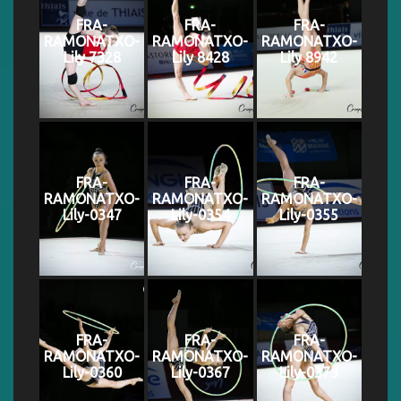
FRA-
FRA-
FRA-
RAMONATXO-
RAMONATXO-
RAMONATXO-
Lily 7328
Lily 8428
Lily 8942
FRA-
FRA-
FRA-
RAMONATXO-
RAMONATXO-
RAMONATXO-
Lily-0347
Lily-0354
Lily-0355
FRA-
FRA-
FRA-
RAMONATXO-
RAMONATXO-
RAMONATXO-
Lily-0360
Lily-0367
Lily-0373