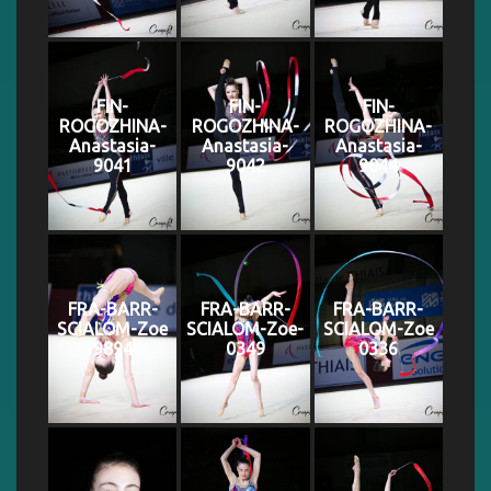
FIN-
FIN-
FIN-
ROGOZHINA-
ROGOZHINA-
ROGOZHINA-
Anastasia-
Anastasia-
Anastasia-
9041
9042
9044
FRA-BARR-
FRA-BARR-
FRA-BARR-
SCIALOM-Zoe
SCIALOM-Zoe-
SCIALOM-Zoe
9894
0349
0336